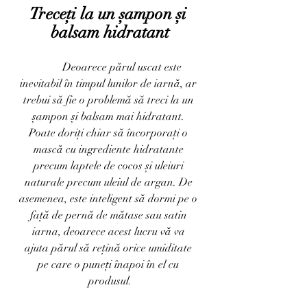
Treceți la un șampon și 
balsam hidratant
	Deoarece părul uscat este 
inevitabil în timpul lunilor de iarnă, ar 
trebui să fie o problemă să treci la un 
șampon și balsam mai hidratant. 
Poate doriți chiar să încorporați o 
mască cu ingrediente hidratante 
precum laptele de cocos și uleiuri 
naturale precum uleiul de argan. De 
asemenea, este inteligent să dormi pe o 
față de pernă de mătase sau satin 
iarna, deoarece acest lucru vă va 
ajuta părul să rețină orice umiditate 
pe care o puneți înapoi în el cu 
produsul.