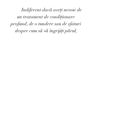
	Indiferent dacă aveți nevoie de 
un tratament de condiționare 
profund, de o tundere sau de sfaturi 
despre cum să vă îngrijiți părul, 
Salonul Roberto Godini 
este resursa 
dumneavoastră de încredere în tot 
ceea ce privește părul. Așadar, va 
așteptăm cu bratele deschise sa dam 
startul împreună unui nou capitol de 
înfrumusețare a podoabei capilare.
Recent Posts
See All