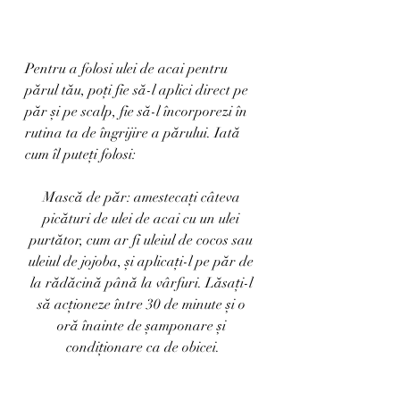
Pentru a folosi ulei de acai pentru 
părul tău, poți fie să-l aplici direct pe 
păr și pe scalp, fie să-l încorporezi în 
rutina ta de îngrijire a părului. Iată 
cum îl puteți folosi:
Mască de păr: amestecați câteva 
picături de ulei de acai cu un ulei 
purtător, cum ar fi uleiul de cocos sau 
uleiul de jojoba, și aplicați-l pe păr de 
la rădăcină până la vârfuri. Lăsați-l 
să acționeze între 30 de minute și o 
oră înainte de șamponare și 
condiționare ca de obicei.