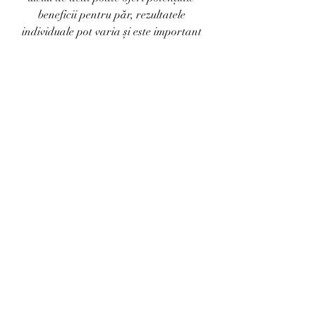
beneficii pentru păr, rezultatele 
individuale pot varia și este important 
să țineți cont de tipul dvs. de păr și de 
nevoile specifice atunci când îl 
includeți în rutina de îngrijire a 
părului.