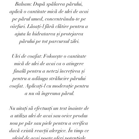
Balsam: După spălarea părului, 
aplică o cantitate mică de ulei de acai 
pe părul umed, concentrându-te pe 
vârfuri. Lăsați-l fără clătire pentru a 
ajuta la hidratarea și protejarea 
părului pe tot parcursul zilei.
Ulei de coafat: Folosește o cantitate 
mică de ulei de acai ca o atingere 
finală pentru a netezi încrețirea și 
pentru a adăuga strălucire părului 
coafat. Aplicați-l cu moderație pentru 
a nu vă îngreuna părul.
Nu uitați să efectuați un test înainte de 
a utiliza ulei de acai sau orice produs 
nou pe păr sau piele pentru a verifica 
dacă există reacții alergice. În timp ce 
uleiul de acai poate oferi potențiale 