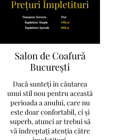
Prețuri Împletituri
Denumire Serviciu Pret
Împletituri Simple
19
0Lei
Împletituri Speciale
380Lei
Salon de Coafură
București
Dacă sunteți în căutarea
unui stil nou pentru această
perioada a anului, care nu
este doar confortabil, ci și
superb, atunci ar trebui să
vă îndreptați atenția către